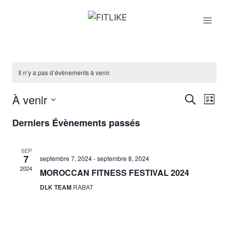
Aller
au
contenu
Il n’y a pas d’évènements à venir.
À venir
Nav
Reche
Recherche
Liste
Sélectionnez
de
et
Derniers Évènements passés
une
vu
date.
naviga
SEP
Év
7
septembre 7, 2024
-
septembre 8, 2024
de
2024
MOROCCAN FITNESS FESTIVAL 2024
vues
DLK TEAM
RABAT
Évène